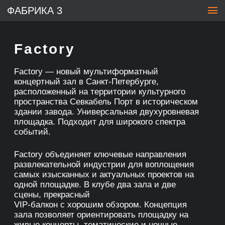
ФАБРИКА 3
Factory
Factory — новый мультиформатный
концертный зал в Санкт-Петербурге,
расположенный на территории культурного
пространства Севкабель Порт в историческом
здании завода. Универсальная двухуровневая
площадка. Подходит для широкого спектра
событий.
Factory объединяет ключевые направления
развлекательной индустрии для воплощения
самых изысканных и актуальных проектов на
одной площадке. В клубе два зала и две
сцены, прекрасный
VIP-балкон с хорошим обзором. Концепция
зала позволяет ориентировать площадку на
живые концерты, тематические и ночные
вечеринки, и, разумеется, частные
мероприятия самого широкого профиля.
Помещение оборудовано передовым
звуковым и световым оборудованием,
отвечающим самым требовательным
запросам искушенных клиентов и зарубежных
артистов позволяющим проводить
в клубе шоу высокого уровня.